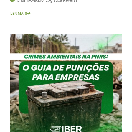
Chumbo-ácido
,
Logística Reversa
LER MAIS