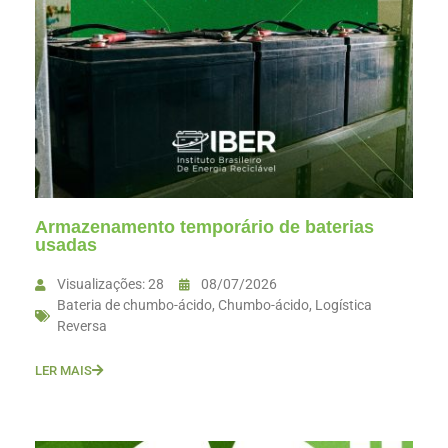
Armazenamento temporário de baterias
usadas
Visualizações: 28
08/07/2026
Bateria de chumbo-ácido
,
Chumbo-ácido
,
Logística
Reversa
LER MAIS