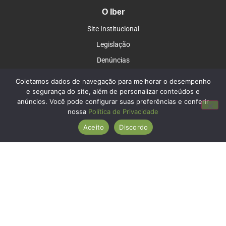
O Iber
Site Institucional
Legislação
Denúncias
Contato
Coletamos dados de navegação para melhorar o desempenho
e segurança do site, além de personalizar conteúdos e
Contato
anúncios. Você pode configurar suas preferências e conferir
Você pode revogar seu consentimento a qualquer momento clicando no
nossa
Política de Privacidade
(15) 3357-8700
link:
Aceito
Discordo
(15) 99835-0565
REVOGAR CONSENTIMENTO
atendimento@iberbrasil.org.br
Redes Socais