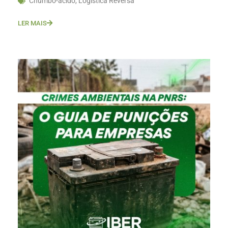
Chumbo-ácido
,
Logística Reversa
LER MAIS