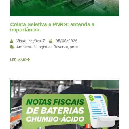
Coleta Seletiva e PNRS: entenda a
importância
Visualizações: 7
05/08/2026
Ambiental
,
Logística Reversa
,
pnrs
LER MAIS