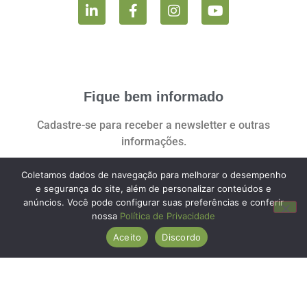
Fique bem informado
Cadastre-se para receber a newsletter e outras
informações.
Coletamos dados de navegação para melhorar o desempenho
e segurança do site, além de personalizar conteúdos e
anúncios. Você pode configurar suas preferências e conferir
Você pode revogar seu consentimento a qualquer momento clicando no
nossa
Política de Privacidade
link:
Aceito
Discordo
REVOGAR CONSENTIMENTO