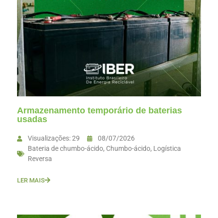
Armazenamento temporário de baterias
usadas
Visualizações: 29
08/07/2026
Bateria de chumbo-ácido
,
Chumbo-ácido
,
Logística
Reversa
LER MAIS