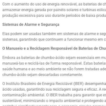
Com o aumento do uso de energia renovável, as baterias de 
armazenar energia gerada por painéis solares e turbinas eóli
produção excessiva para uso durante períodos de baixa prod
Sistemas de Alarme e Segurança
Elas podem ser usadas também em sistemas de alarme e segu
sistemas, garantindo que continuem a funcionar mesmo em ca
O Manuseio e a Reciclagem Responsável de Baterias de Ch
Embora as baterias de chumbo-ácido sejam essenciais em mui
manuseá-las e reciclá-las de forma responsável. Estas bateri
saúde humana e ao meio ambiente se não forem tratadas adeq
chumbo-ácido sejam descartadas corretamente.
O Instituto Brasileiro de Energia Reciclável (IBER) desempen
ácido usadas, garantindo sua reciclagem segura e eficaz. A r
contaminação ambiental. O IBER trabalha para garantir que e
sustentável, minimizando o impacto ambiental e protegendo a