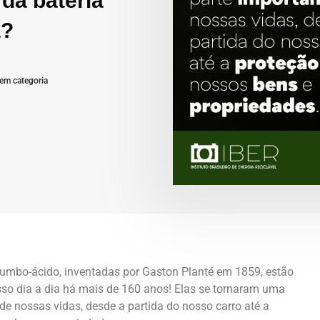
 da bateria
a?
em categoria
humbo-ácido, inventadas por Gaston Planté em 1859, estão
so dia a dia há mais de 160 anos! Elas se tornaram uma
de nossas vidas, desde a partida do nosso carro até a