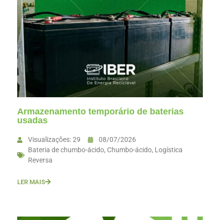
Armazenamento temporário de baterias
usadas
Visualizações: 29
08/07/2026
Bateria de chumbo-ácido
,
Chumbo-ácido
,
Logística
Reversa
LER MAIS