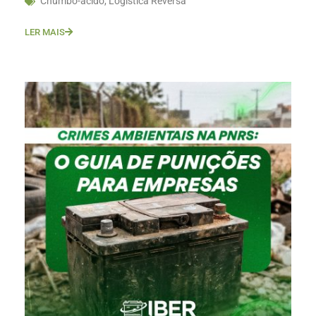
Chumbo-ácido
,
Logística Reversa
LER MAIS