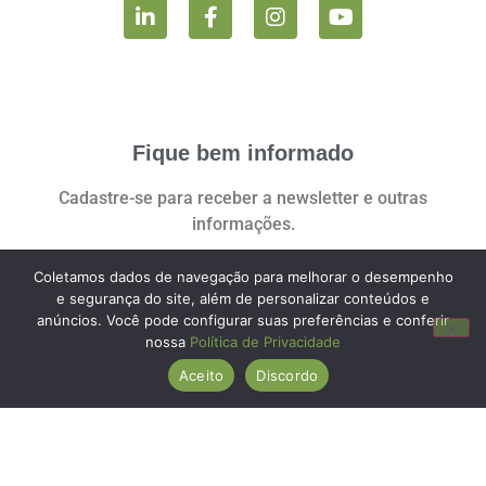
Fique bem informado
Cadastre-se para receber a newsletter e outras
informações.
Coletamos dados de navegação para melhorar o desempenho
e segurança do site, além de personalizar conteúdos e
anúncios. Você pode configurar suas preferências e conferir
Você pode revogar seu consentimento a qualquer momento clicando no
nossa
Política de Privacidade
link:
Aceito
Discordo
REVOGAR CONSENTIMENTO