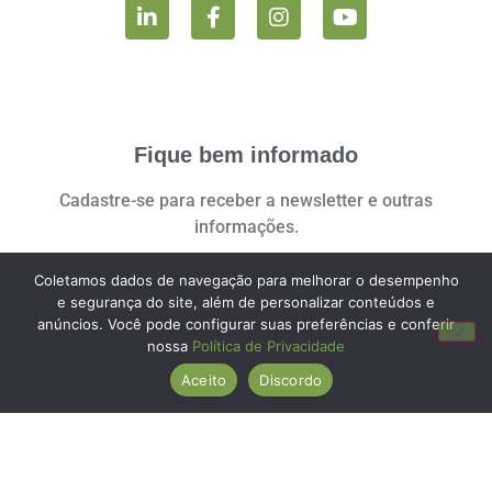
Fique bem informado
Cadastre-se para receber a newsletter e outras
informações.
Coletamos dados de navegação para melhorar o desempenho
e segurança do site, além de personalizar conteúdos e
anúncios. Você pode configurar suas preferências e conferir
Você pode revogar seu consentimento a qualquer momento clicando no
nossa
Política de Privacidade
link:
Aceito
Discordo
REVOGAR CONSENTIMENTO