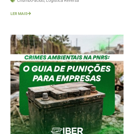
Chumbo-ácido
,
Logística Reversa
LER MAIS