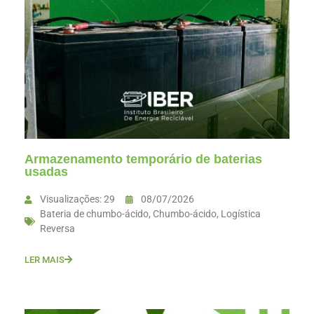
Armazenamento temporário de baterias
usadas
Visualizações: 29
08/07/2026
Bateria de chumbo-ácido
,
Chumbo-ácido
,
Logística
Reversa
LER MAIS