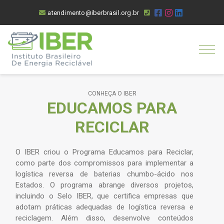
atendimento@iberbrasil.org.br
O IBER
SOBRE
LEGISLAÇÃO
GESTÃO
CONHEÇA O IBER
ASSOCIADOS
EDUCAMOS PARA
APLICATIVO
PARCEIROS
RECICLAR
DESCRIÇÃO DO SISTEMA
PLANOS DE ASSOCIAÇÃO
O IBER criou o Programa Educamos para Reciclar,
como parte dos compromissos para implementar a
EDUCAÇÃO AMBIENTAL
logística reversa de baterias chumbo-ácido nos
Estados. O programa abrange diversos projetos,
BLOG
incluindo o Selo IBER, que certifica empresas que
adotam práticas adequadas de logística reversa e
EVENTOS
reciclagem. Além disso, desenvolve conteúdos