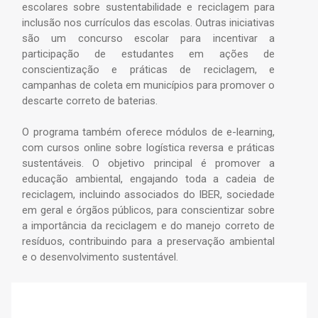
escolares sobre sustentabilidade e reciclagem para
CONTATO
inclusão nos currículos das escolas. Outras iniciativas
são um concurso escolar para incentivar a
FALE CONOSCO
participação de estudantes em ações de
VALIDAR CERTIFICADO/SELO
conscientização e práticas de reciclagem, e
CANAL COM O
campanhas de coleta em municípios para promover o
ENCARREGADO DE DADOS
descarte correto de baterias.
O programa também oferece módulos de e-learning,
com cursos online sobre logística reversa e práticas
sustentáveis. O objetivo principal é promover a
educação ambiental, engajando toda a cadeia de
reciclagem, incluindo associados do IBER, sociedade
em geral e órgãos públicos, para conscientizar sobre
a importância da reciclagem e do manejo correto de
resíduos, contribuindo para a preservação ambiental
e o desenvolvimento sustentável.