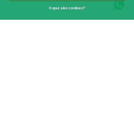
O que são cookies?
O IBER
Páginas
Sobre
Parceiros
Diretoria
Associados
Políca de Privacidade
Legislação
Eventos
Blog
Contato
Fale Conosco
Canal com o encarregado de