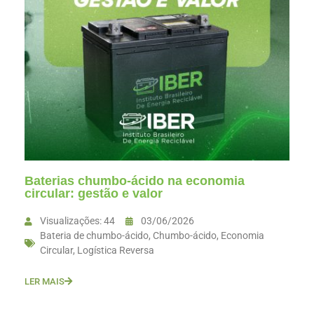
Baterias chumbo-ácido na economia
circular: gestão e valor
Visualizações: 44
03/06/2026
Bateria de chumbo-ácido
,
Chumbo-ácido
,
Economia
Circular
,
Logística Reversa
LER MAIS