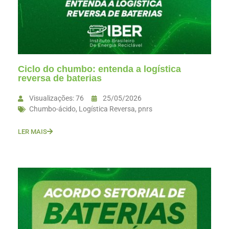
Ciclo do chumbo: entenda a logística
reversa de baterias
Visualizações: 76
25/05/2026
Chumbo-ácido
,
Logística Reversa
,
pnrs
LER MAIS