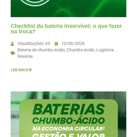
Checklist da bateria inservível: o que fazer
na troca?
Visualizações: 65
10/06/2026
Bateria de chumbo-ácido
,
Chumbo-ácido
,
Logística
Reversa
LER MAIS