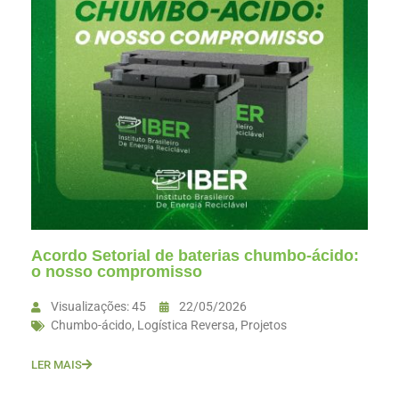
Acordo Setorial de baterias chumbo-ácido:
o nosso compromisso
Visualizações: 45
22/05/2026
Chumbo-ácido
,
Logística Reversa
,
Projetos
LER MAIS