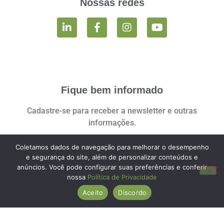
Nossas redes
Fique bem informado
Cadastre-se para receber a newsletter e outras
informações.
Coletamos dados de navegação para melhorar o desempenho
e segurança do site, além de personalizar conteúdos e
anúncios. Você pode configurar suas preferências e conferir
Você pode revogar seu consentimento a qualquer momento clicando no
nossa
Política de Privacidade
link:
Aceito
Discordo
REVOGAR CONSENTIMENTO