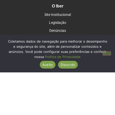
O Iber
Site Institucional
Legislação
Denúncias
Contato
Coletamos dados de navegação para melhorar o desempenho
e segurança do site, além de personalizar conteúdos e
Contato
anúncios. Você pode configurar suas preferências e conferir
Você pode revogar seu consentimento a qualquer momento clicando no
nossa
Política de Privacidade
(15) 3357-8700
link:
Aceito
Discordo
(15) 99835-0565
REVOGAR CONSENTIMENTO
atendimento@iberbrasil.org.br
Redes Socais