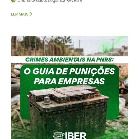
Chumbo-ácido
,
Logística Reversa
LER MAIS