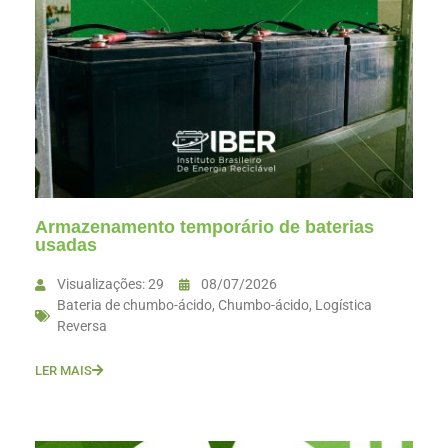
Armazenamento temporário de baterias
usadas
Visualizações: 29
08/07/2026
Bateria de chumbo-ácido
,
Chumbo-ácido
,
Logística
Reversa
LER MAIS